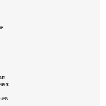
戦略
能性
明確化
い表現